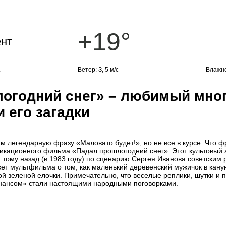
+19°
ент
.
Ветер: З, 5 м/с
Влажно
огодний снег» – любимый мно
 его загадки
м легендарную фразу «Маловато будет!», но не все в курсе. Что ф
икационного фильма «Падал прошлогодний снег». Этот культовый
 тому назад (в 1983 году) по сценарию Сергея Иванова советским
т мультфильма о том, как маленький деревенский мужичок в канун
ой зеленой елочки. Примечательно, что веселые реплики, шутки и п
нансом» стали настоящими народными поговорками.