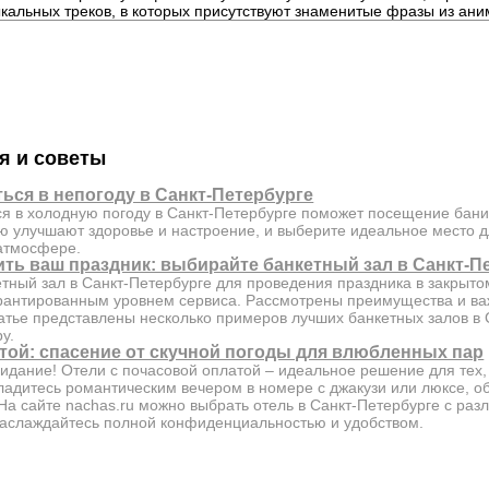
ыкальных треков, в которых присутствуют знаменитые фразы из ан
я и советы
ться в непогоду в Санкт-Петербурге
ься в холодную погоду в Санкт-Петербурге поможет посещение бани
ю улучшают здоровье и настроение, и выберите идеальное место 
 атмосфере.
ить ваш праздник: выбирайте банкетный зал в Санкт-П
етный зал в Санкт-Петербурге для проведения праздника в закрыт
рантированным уровнем сервиса. Рассмотрены преимущества и в
татье представлены несколько примеров лучших банкетных залов в 
у.
той: спасение от скучной погоды для влюбленных пар
видание! Отели с почасовой оплатой – идеальное решение для тех,
ладитесь романтическим вечером в номере с джакузи или люксе, 
а сайте nachas.ru можно выбрать отель в Санкт-Петербурге с раз
 наслаждайтесь полной конфиденциальностью и удобством.