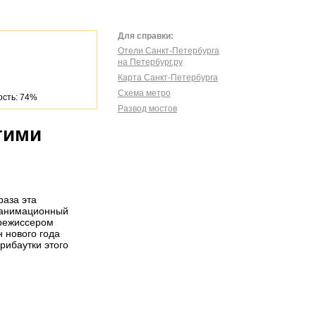
Для справки:
Отели Санкт-Петербурга
на Петербург.ру
Карта Санкт-Петербурга
Схема метро
сть: 74%
Развод мостов
гими
раза эта
 анимационный
 режиссером
 нового года
рибаутки этого