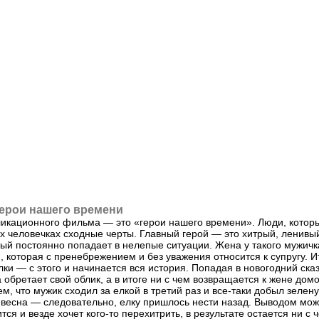
ерои нашего времени
ликационного фильма — это «герои нашего времени». Люди, котор
их человечках сходные черты. Главный герой — это хитрый, ленивы
ый постоянно попадает в нелепые ситуации. Жена у такого мужичка
я, которая с пренебрежением и без уважения относится к супругу. И
лки — с этого и начинается вся история. Попадая в новогодний ска
 обретает свой облик, а в итоге ни с чем возвращается к жене домо
, что мужик сходил за елкой в третий раз и все-таки добыл зелену
 весна — следовательно, елку пришлось нести назад. Выводом мо
тся и везде хочет кого-то перехитрить, в результате остается ни с 