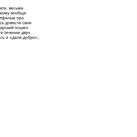
тати, весьма
скому вообще
ьтфильм про
сь довести свое
тарский пошел
 в течении двух
ись и «дали добро»,