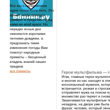
лета
Все мы с нетерпением
ждем солнечного лета. Это
время, когда природа
оживает и предстает пред
нами во всей красе. Но
нередко ясные дни
сменяются короткими
летними дождями, а
предсказать такие
изменения погоды Вам
помогут народные
приметы – бесценный
кладезь знаний наших
предков.
все приметы
Герои мультфильма — г
Итак, главные герои мультип
и многие из нас находят в эт
косноязычный мужичок, котор
встречается, резкая и строга
отправляет мужа на поиски е
множество раз теряет и снова
Заканчивается мультфильм тем
незадача, на дворе уже была
фраза: человек, который лени