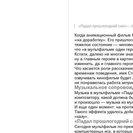
«Падал прошлогодний снег» –
Когда анимационный фильм б
«на доработку». Его пришлос
тяжелое состояние — чиновни
что «в мультфильме один гер
Кстати, далеко не многие зна
ну а главным героем в карт
изменить, да и главного геро
Что касается роли рассказчик
временам поведения, имя Ста
озвучивать кинофильм будет 
не понравилась работа актри
Музыкальное сопровож
Музыка в мультфильме «Пада
композитору, какой должна бы
и произошло — музыка из мул
И еще один момент: на прот
Такого эффекта удалось доби
«казу».
«Падал прошлогодний с
Сегодня мультфильм по-преж
компьютерных игр, в которых