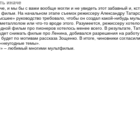
ть иначе
че, и мы бы с вами вообще могли и не увидеть этот забавный и, кс
фильм. На начальном этапе съемок режиссеру Александру Татар
ысшее» руководство требовало, чтобы он создал какой-нибудь мул
металлолом или что-то вроде этого. Разумеется, режиссеру хотело
едной фильм про пионеров хотелось менее всего. В результате, Та
 будет снимать фильм про Ленина, добивался разрешения на работу
 будет по мотивам рассказа Зощенко. В итоге, чиновники согласил
 «неугодные темы».