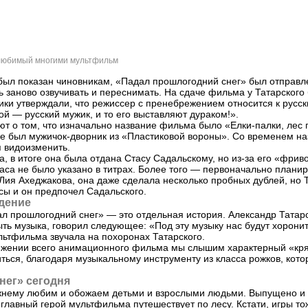
 любимый многими мультфильм
ыл показан чиновникам, «Падал прошлогодний снег» был отправл
ь заново озвучивать и переснимать. На сдаче фильма у Татарского
ки утверждали, что режиссер с пренебрежением относится к русск
ой — русский мужик, и то его выставляют дураком!».
ют о том, что изначально название фильма было «Елки-палки, лес 
ине был мужичок-дворник из «Пластиковой вороны». Со временем н
я видоизменить.
а, в итоге она была отдана Стасу Садальскому, но из-за его «фрив
са не было указано в титрах. Более того — первоначально планир
Лия Ахеджакова, она даже сделала несколько пробных дублей, но 
сы и он предпочел Садальского.
дение
л прошлогодний снег» — это отдельная история. Александр Татар
ть музыка, говорил следующее: «Под эту музыку нас будут хоронит
ьтфильма звучала на похоронах Татарского.
яжении всего анимационного фильма мы слышим характерный «кря
ться, благодаря музыкальному инструменту из класса рожков, кот
нег» сегодня
нему любим и обожаем детьми и взрослыми людьми. Выпущено и 
 главный герой мультфильма путешествует по лесу. Кстати, игры т