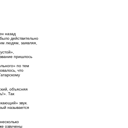
ен назад
 было действительно
им людям, заявляя,
густой»,
азвание пришлось
ольного» по тем
овалось, что
Татарскому
ский, объясняя
ь!». Так
кающий» звук.
орый называется
несколько
оже озвучены