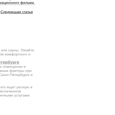
имационного фильма.
Следующая статья
 или сауны. Узнайте,
для комфортного и
етербурге
ом помещении и
ажные факторы при
Санкт-Петербурге и
 кто ищет уютную и
обеспеченном
личными услугами.