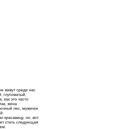
ые живут среди нас
й, глуповатый,
, как это часто
так, жена
зочный лес, мужичок
й.
ю красавицу, но, вот
жет стать следующая
чем.