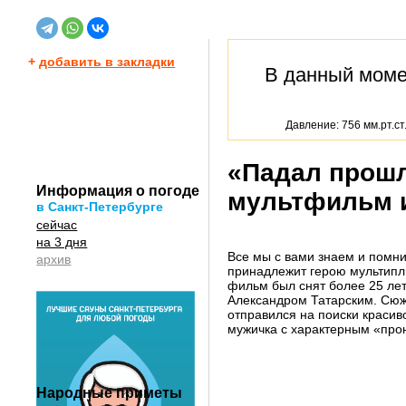
+
добавить в закладки
В данный мом
Давление: 756 мм.рт.ст
«Падал прошл
Информация о погоде
мультфильм и
в Санкт-Петербурге
сейчас
на 3 дня
Все мы с вами знаем и помни
архив
принадлежит герою мультипл
фильм был снят более 25 лет
Александром Татарским. Сюже
отправился на поиски красив
мужичка с характерным «про
Народные приметы