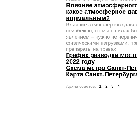
Влияние атмосферного
какое атмосферное да
нормальным?
Влияние атмосферного давле
неизбежно, но мы в силах б
явлением – нужно не нервнич
физическими нагрузками, пр
препараты на травах.
График разводки мосто
2022 году
Схема метро Санкт-Пе
Карта Санкт-Петербург
Архив советов:
1
2
3
4