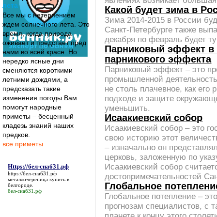
явлениях возникает большая
лета
Какой будет зима в Ро
Все мы с нетерпением
Зима 2014-2015 в России буд
ждем солнечного лета. Это
Санкт-Петербурге также выпа
время, когда природа
декабря по февраль будет ту
оживает и предстает пред
Парниковый эффект в
нами во всей красе. Но
парникового эффекта
нередко ясные дни
Парниковый эффект – это пр
сменяются короткими
промышленной деятельность
летними дождями, а
не столь плачевное, как его
предсказать такие
подходе и защите окружающ
изменения погоды Вам
помогут народные
уменьшить.
приметы – бесценный
Исаакиевский собор
кладезь знаний наших
Исаакиевский собор – это г
предков.
свою историю этот величест
все приметы
– изначально он представл
церковь, заложенную по указ
Исаакиевский собор считает
Https://бел-снаб31.рф
https://бел-снаб31.рф
достопримечательностей Сан
металлочерепица купить в
Глобальное потеплени
белгороде.
бел-снаб31.рф
Глобальное потепление – эт
прогнозам специалистов, с 
планете к концу этого столет