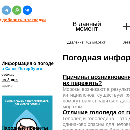
+
добавить в закладки
В данный
момент
Давление: 762 мм.рт.ст.
Вете
Погодная инфор
Информация о погоде
в Санкт-Петербурге
сейчас
Причины возникновени
на 3 дня
их пережить?
архив
Морозы возникают в результ
антициклонов, существует ря
помогут вам справиться да
морозом.
Отличие гололеда от 
Гололед и гололедица – это 
одинаково опасны для челове
Народные приметы